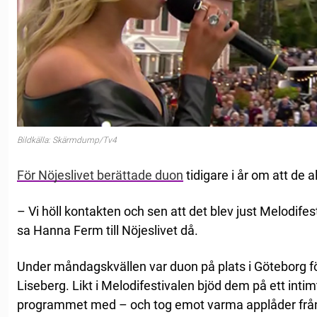
Bildkälla: Skärmdump/Tv4
För Nöjeslivet berättade duon
tidigare i år om att de 
– Vi höll kontakten och sen att det blev just Melodifesti
sa Hanna Ferm till Nöjeslivet då.
Under måndagskvällen var duon på plats i Göteborg för
Liseberg. Likt i Melodifestivalen bjöd dem på ett inti
programmet med – och tog emot varma applåder från