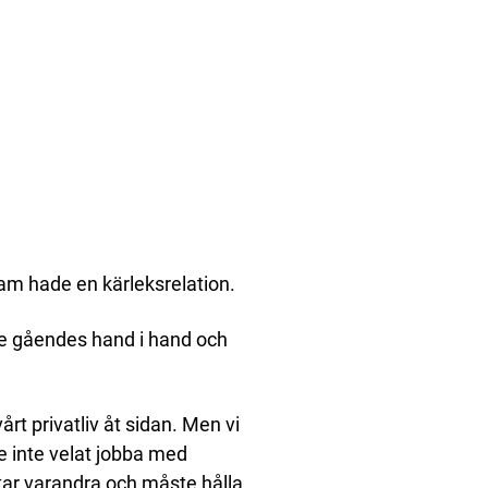
m hade en kärleksrelation.
de gåendes hand i hand och
vårt privatliv åt sidan. Men vi
de inte velat jobba med
atar varandra och måste hålla