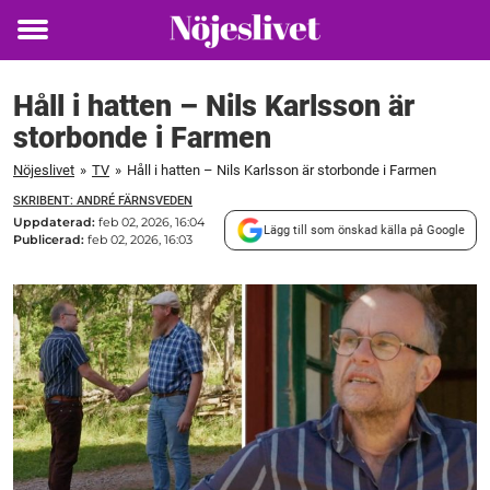
Toggle
menu
Håll i hatten – Nils Karlsson är
storbonde i Farmen
Nöjeslivet
»
TV
»
Håll i hatten – Nils Karlsson är storbonde i Farmen
SKRIBENT: ANDRÉ FÄRNSVEDEN
Uppdaterad:
feb 02, 2026, 16:04
Lägg till som önskad källa på Google
Publicerad:
feb 02, 2026, 16:03