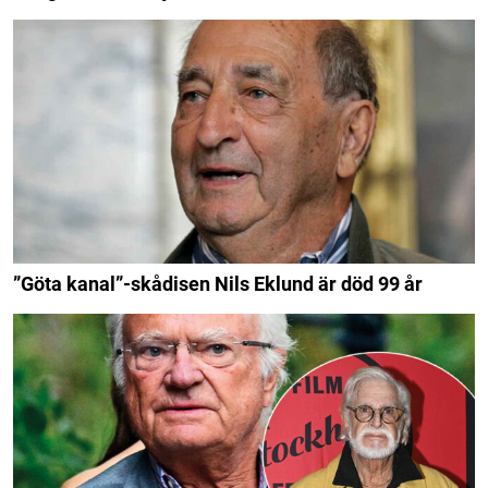
”Göta kanal”-skådisen Nils Eklund är död 99 år