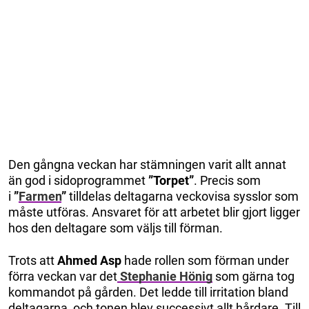
Den gångna veckan har stämningen varit allt annat
än god i sidoprogrammet
”Torpet”
. Precis som
i
”
Farmen
”
tilldelas deltagarna veckovisa sysslor som
måste utföras. Ansvaret för att arbetet blir gjort ligger
hos den deltagare som väljs till förman.
Trots att
Ahmed Asp
hade rollen som förman under
förra veckan var det
Stephanie Hönig
som gärna tog
kommandot på gården. Det ledde till irritation bland
deltagarna, och tonen blev successivt allt hårdare. Till