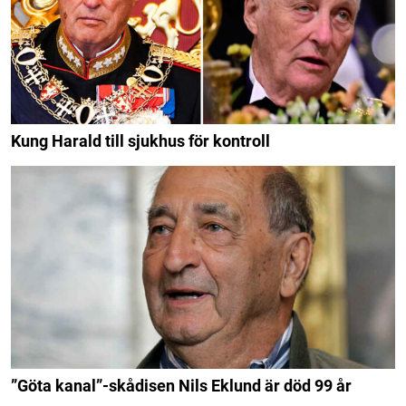
Kung Harald till sjukhus för kontroll
”Göta kanal”-skådisen Nils Eklund är död 99 år