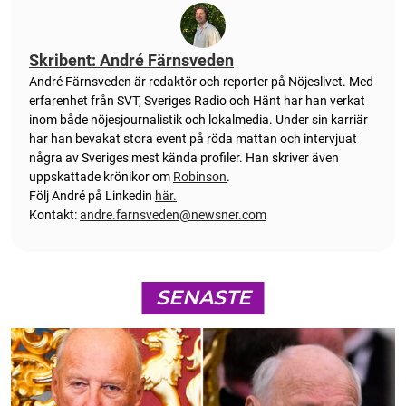
Skribent: André Färnsveden
André Färnsveden är redaktör och reporter på Nöjeslivet. Med
erfarenhet från SVT, Sveriges Radio och Hänt har han verkat
inom både nöjesjournalistik och lokalmedia. Under sin karriär
har han bevakat stora event på röda mattan och intervjuat
några av Sveriges mest kända profiler. Han skriver även
uppskattade krönikor om
Robinson
.
Följ André på Linkedin
här.
Kontakt:
andre.farnsveden@newsner.com
SENASTE