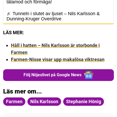
tålamod och förmåga!
♬ Tunneln i slutet av ljuset – Nils Karlsson &
Dunning-Kruger Overdrive
LÄS MER:
Håll i hatten – Nils Karlsson är storbonde i
Farmen
Farmen-Nisse visar upp makalösa viktresan
Följ Nöjeslivet på Google News
Läs mer om...
Farmen
Nils Karlsson
Stephanie Hönig