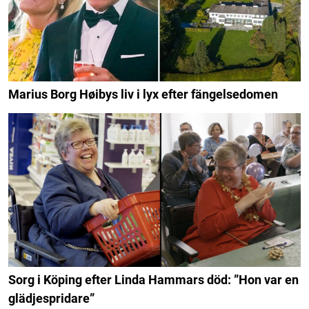
Marius Borg Høibys liv i lyx efter fängelsedomen
Sorg i Köping efter Linda Hammars död: ”Hon var en
glädjespridare”