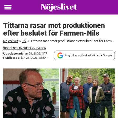
Toggle
menu
Tittarna rasar mot produktionen
efter beslutet för Farmen-Nils
Nöjeslivet
»
TV
»
Tittarna rasar mot produktionen efter beslutet för Farmen-Nils
SKRIBENT: ANDRÉ FÄRNSVEDEN
Uppdaterad:
jan 29, 2026, 11:17
Lägg till som önskad källa på Google
Publicerad:
jan 28, 2026, 08:54