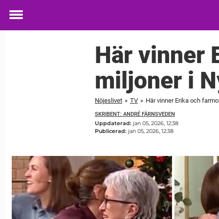
Toggle
menu
Här vinner 
miljoner i
Nöjeslivet
»
TV
»
Här vinner Erika och farmo
SKRIBENT: ANDRÉ FÄRNSVEDEN
Uppdaterad:
jan 05, 2026, 12:38
Publicerad:
jan 05, 2026, 12:38