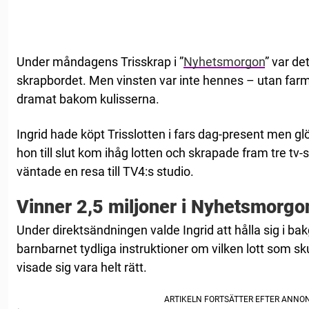
Under måndagens Trisskrap i ”
Nyhetsmorgon
” var de
skrapbordet. Men vinsten var inte hennes – utan fa
dramat bakom kulisserna.
Ingrid hade köpt Trisslotten i fars dag-present men glö
hon till slut kom ihåg lotten och skrapade fram tre tv-
väntade en resa till TV4:s studio.
Vinner 2,5 miljoner i Nyhetsmorgo
Under direktsändningen valde Ingrid att hålla sig i b
barnbarnet tydliga instruktioner om vilken lott som sku
visade sig vara helt rätt.