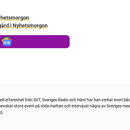
Nyhetsmorgon
degård i Nyhetsmorgon
Med erfarenhet från SVT, Sveriges Radio och Hänt har han verkat inom bå
n bevakat stora event på röda mattan och intervjuat några av Sveriges me
on
.