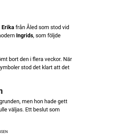
t
Erika
från Åled som stod vid
rmodern
Ingrids
, som följde
mt bort den i flera veckor. När
symboler stod det klart att det
n
akgrunden, men hon hade gett
lle väljas. Ett beslut som