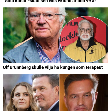
”Göta kanal”-skådisen Nils Eklund är död 99 år
Ulf Brunnberg skulle vilja ha kungen som terapeut