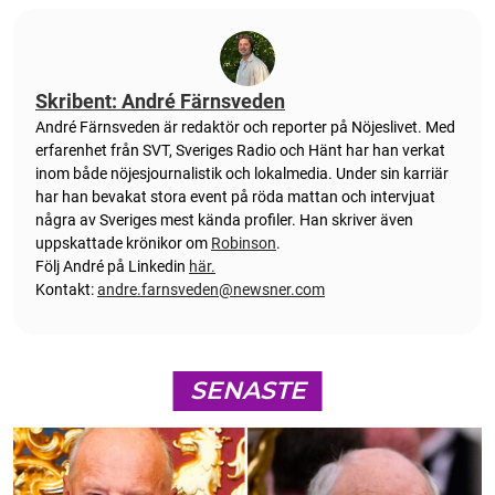
Skribent: André Färnsveden
André Färnsveden är redaktör och reporter på Nöjeslivet. Med
erfarenhet från SVT, Sveriges Radio och Hänt har han verkat
inom både nöjesjournalistik och lokalmedia. Under sin karriär
har han bevakat stora event på röda mattan och intervjuat
några av Sveriges mest kända profiler. Han skriver även
uppskattade krönikor om
Robinson
.
Följ André på Linkedin
här.
Kontakt:
andre.farnsveden@newsner.com
SENASTE