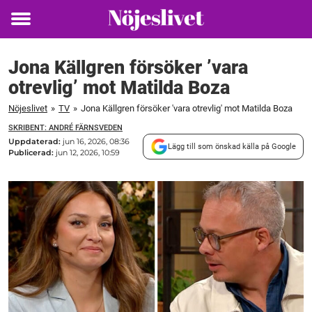
Toggle
menu
Jona Källgren försöker ’vara
otrevlig’ mot Matilda Boza
Nöjeslivet
»
TV
»
Jona Källgren försöker 'vara otrevlig' mot Matilda Boza
SKRIBENT: ANDRÉ FÄRNSVEDEN
Uppdaterad:
jun 16, 2026, 08:36
Lägg till som önskad källa på Google
Publicerad:
jun 12, 2026, 10:59