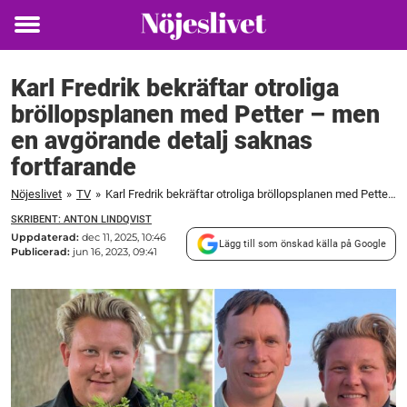
Toggle
menu
Karl Fredrik bekräftar otroliga
bröllopsplanen med Petter – men
en avgörande detalj saknas
fortfarande
Nöjeslivet
»
TV
»
Karl Fredrik bekräftar otroliga bröllopsplanen med Petter – men en avgörande detalj saknas fortfarande
SKRIBENT: ANTON LINDQVIST
Uppdaterad:
dec 11, 2025, 10:46
Lägg till som önskad källa på Google
Publicerad:
jun 16, 2023, 09:41