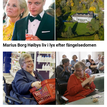
Marius Borg Høibys liv i lyx efter fängelsedomen