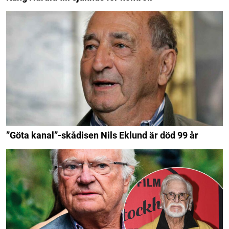
”Göta kanal”-skådisen Nils Eklund är död 99 år