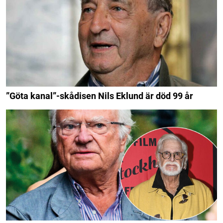
”Göta kanal”-skådisen Nils Eklund är död 99 år