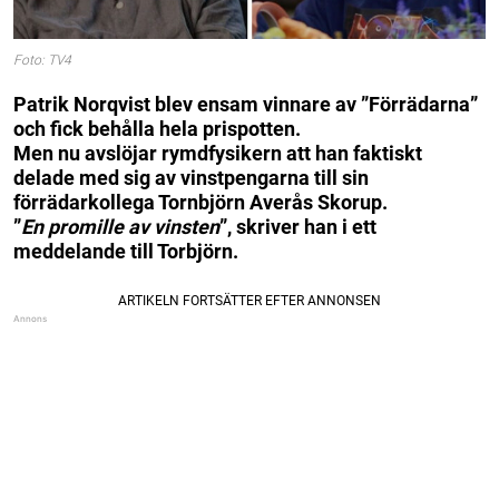
Foto: TV4
Patrik Norqvist blev ensam vinnare av ”Förrädarna”
och fick behålla hela prispotten.
Men nu avslöjar rymdfysikern att han faktiskt
delade med sig av vinstpengarna till sin
förrädarkollega Tornbjörn Averås Skorup.
”
En promille av vinsten
”, skriver han i ett
meddelande till Torbjörn.