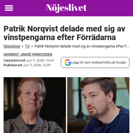
Toggle
menu
Patrik Norqvist delade med sig av
vinstpengarna efter Förrädarna
Nöjeslivet
»
TV
»
Patrik Norqvist delade med sig av vinstpengarna efter Förrädarna
SKRIBENT: ANDRÉ FÄRNSVEDEN
Uppdaterad:
jun 11, 2026, 14:40
Lägg till som önskad källa på Google
Publicerad:
jun 11, 2026, 14:39