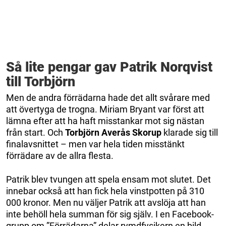
Så lite pengar gav Patrik Norqvist
till Torbjörn
Men de andra förrädarna hade det allt svårare med
att övertyga de trogna. Miriam Bryant var först att
lämna efter att ha haft misstankar mot sig nästan
från start. Och
Torbjörn Averås Skorup
klarade sig till
finalavsnittet – men var hela tiden misstänkt
förrädare av de allra flesta.
Patrik blev tvungen att spela ensam mot slutet. Det
innebar också att han fick hela vinstpotten på 310
000 kronor. Men nu väljer Patrik att avslöja att han
inte behöll hela summan för sig själv. I en Facebook-
grupp om ”Förrädarna” delar rymdfysikern en bild