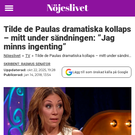
Toggle
menu
Tilde de Paulas dramatiska kollaps
– mitt under sändningen: ”Jag
minns ingenting”
Nöjeslivet
»
TV
»
Tilde de Paulas dramatiska kollaps – mitt under sändningen: "Jag minns ingenting"
SKRIBENT: RASMUS SENATOR
Uppdaterad:
okt 22, 2025, 19:28
Lägg till som önskad källa på Google
Publicerad:
jan 14, 2018, 13:54