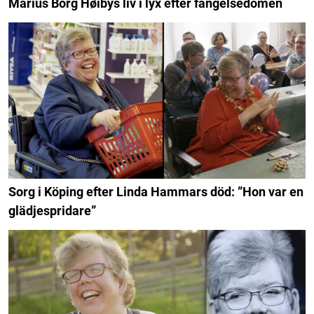
Marius Borg Høibys liv i lyx efter fängelsedomen
Sorg i Köping efter Linda Hammars död: ”Hon var en
glädjespridare”