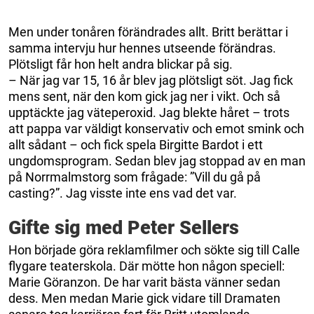
Men under tonåren förändrades allt. Britt berättar i
samma intervju hur hennes utseende förändras.
Plötsligt får hon helt andra blickar på sig.
– När jag var 15, 16 år blev jag plötsligt söt. Jag fick
mens sent, när den kom gick jag ner i vikt. Och så
upptäckte jag väteperoxid. Jag blekte håret – trots
att pappa var väldigt konservativ och emot smink och
allt sådant – och fick spela Birgitte Bardot i ett
ungdomsprogram. Sedan blev jag stoppad av en man
på Norrmalmstorg som frågade: ”Vill du gå på
casting?”. Jag visste inte ens vad det var.
Gifte sig med Peter Sellers
Hon började göra reklamfilmer och sökte sig till Calle
flygare teaterskola. Där mötte hon någon speciell:
Marie Göranzon. De har varit bästa vänner sedan
dess. Men medan Marie gick vidare till Dramaten