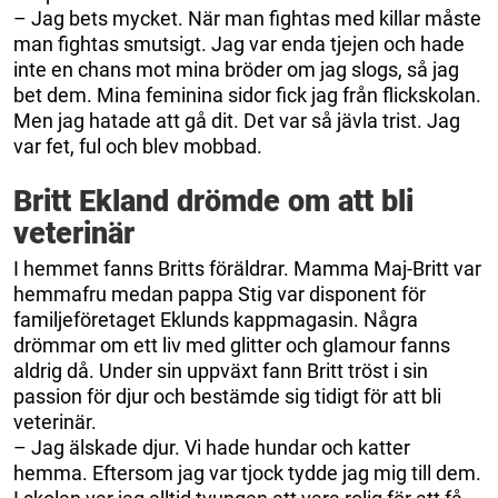
– Jag bets mycket. När man fightas med killar måste
man fightas smutsigt. Jag var enda tjejen och hade
inte en chans mot mina bröder om jag slogs, så jag
bet dem. Mina feminina sidor fick jag från flickskolan.
Men jag hatade att gå dit. Det var så jävla trist. Jag
var fet, ful och blev mobbad.
Britt Ekland drömde om att bli
veterinär
I hemmet fanns Britts föräldrar. Mamma Maj-Britt var
hemmafru medan pappa Stig var disponent för
familjeföretaget Eklunds kappmagasin. Några
drömmar om ett liv med glitter och glamour fanns
aldrig då. Under sin uppväxt fann Britt tröst i sin
passion för djur och bestämde sig tidigt för att bli
veterinär.
– Jag älskade djur. Vi hade hundar och katter
hemma. Eftersom jag var tjock tydde jag mig till dem.