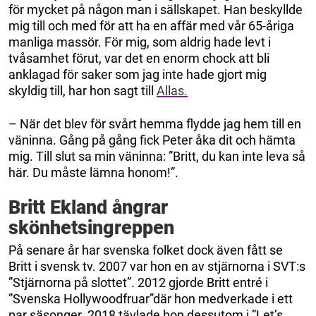
för mycket på någon man i sällskapet. Han beskyllde
mig till och med för att ha en affär med vår 65-åriga
manliga massör. För mig, som aldrig hade levt i
tvåsamhet förut, var det en enorm chock att bli
anklagad för saker som jag inte hade gjort mig
skyldig till, har hon sagt till
Allas.
– När det blev för svårt hemma flydde jag hem till en
väninna. Gång på gång fick Peter åka dit och hämta
mig. Till slut sa min väninna: ”Britt, du kan inte leva så
här. Du måste lämna honom!”.
Britt Ekland ångrar
skönhetsingreppen
På senare år har svenska folket dock även fått se
Britt i svensk tv. 2007 var hon en av stjärnorna i SVT:s
”Stjärnorna på slottet”. 2012 gjorde Britt entré i
”Svenska Hollywoodfruar”där hon medverkade i ett
par säsonger. 2018 tävlade hon dessutom i ”Let’s