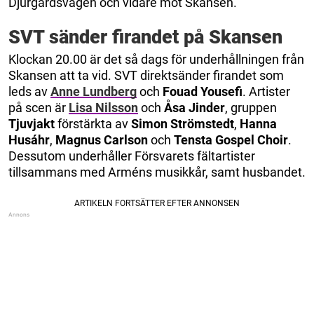
Djurgårdsvägen och vidare mot Skansen.
SVT sänder firandet på Skansen
Klockan 20.00 är det så dags för underhållningen från
Skansen att ta vid. SVT direktsänder firandet som
leds av
Anne Lundberg
och
Fouad Yousefi
. Artister
på scen är
Lisa Nilsson
och
Åsa Jinder
, gruppen
Tjuvjakt
förstärkta av
Simon Strömstedt
,
Hanna
Husáhr
,
Magnus Carlson
och
Tensta Gospel Choir
.
Dessutom underhåller Försvarets fältartister
tillsammans med Arméns musikkår, samt husbandet.