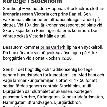
kortege i Stockholm
Samtidigt – vid tiotiden – öppnas Stockholms slott av
kronprinsessan Victoria
och
prins Daniel
. Sen
välkomnas allmänheten till nationaldagsfirandet på
slottet. Vid 13-tiden är kronprinsessparet på plats vid
Skönviksparken i Rönninge i Salems kommun. Där
väntas också Victoria hålla ett tal.
Dessutom kommer
prins Carl Philip
ha en nyckelroll.
Då han närvarar vid högvaktsavlösningen på Yttre
borggården vid slottet klockan 12.20.
Sen blir det högtidlig och traditionsenlig kortege
genom huvudstaden för kungafamiljen. Med häst och
vagn lämnar kungafamiljen slottet kl. 17.50 för att
sedan färdas genom centrala Stockholm, ut till
Djurgården där slutmålet är Skansen. Kortegen
passerar Norrbro, Strömgatan, Kungsträdgårdsgatan,
Hamngatan, Strandvägen, Djurgårdsbron,