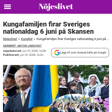
Toggle
menu
Kungafamiljen firar Sveriges
nationaldag 6 juni på Skansen
Nöjeslivet
»
Kungligt
»
Kungafamiljen firar Sveriges nationaldag 6 juni på Skansen
SKRIBENT: ANTON LINDQVIST
Uppdaterad:
jun 01, 2026, 14:28
Lägg till som önskad källa på Google
Publicerad:
jun 01, 2026, 14:24