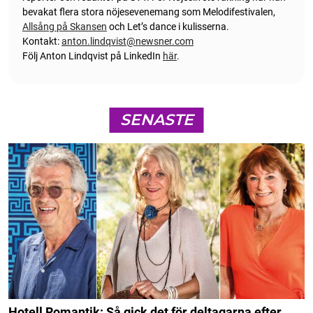
bevakat flera stora nöjesevenemang som Melodifestivalen,
Allsång på Skansen
och Let’s dance i kulisserna.
Kontakt:
anton.lindqvist@newsner.com
Följ Anton Lindqvist på LinkedIn
här
.
SENASTE
Hotell Romantik: Så gick det för deltagarna efter