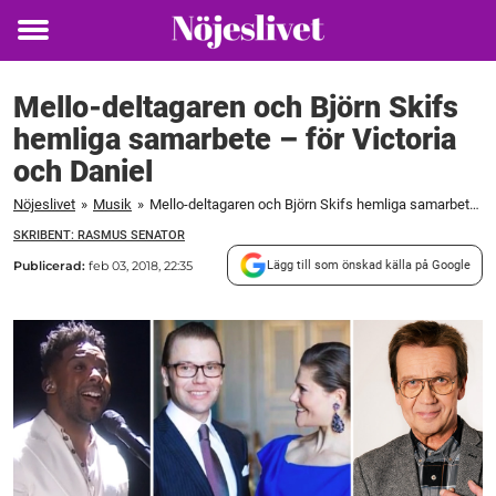
Toggle
menu
Mello-deltagaren och Björn Skifs
hemliga samarbete – för Victoria
och Daniel
Nöjeslivet
»
Musik
»
Mello-deltagaren och Björn Skifs hemliga samarbete – för Victoria och Daniel
SKRIBENT: RASMUS SENATOR
Publicerad:
feb 03, 2018, 22:35
Lägg till som önskad källa på Google