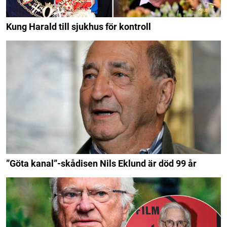
Kung Harald till sjukhus för kontroll
”Göta kanal”-skådisen Nils Eklund är död 99 år