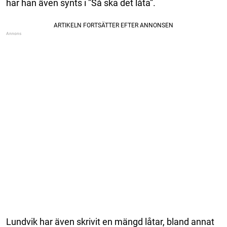
har han även synts i ”Så ska det låta”.
Lundvik har även skrivit en mängd låtar, bland annat