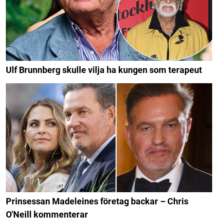
Ulf Brunnberg skulle vilja ha kungen som terapeut
Prinsessan Madeleines företag backar – Chris
O'Neill kommenterar