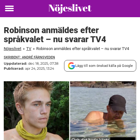
Toggle
menu
Robinson anmäldes efter
språkvalet – nu svarar TV4
Nöjeslivet
»
TV
»
Robinson anmäldes efter språkvalet – nu svarar TV4
SKRIBENT: ANDRÉ FÄRNSVEDEN
Uppdaterad:
dec 18, 2025, 07:38
Lägg till som önskad källa på Google
Publicerad:
apr 24, 2025, 13:24