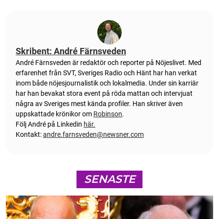
Skribent: André Färnsveden
André Färnsveden är redaktör och reporter på Nöjeslivet. Med
erfarenhet från SVT, Sveriges Radio och Hänt har han verkat
inom både nöjesjournalistik och lokalmedia. Under sin karriär
har han bevakat stora event på röda mattan och intervjuat
några av Sveriges mest kända profiler. Han skriver även
uppskattade krönikor om
Robinson
.
Följ André på Linkedin
här.
Kontakt:
andre.farnsveden@newsner.com
SENASTE