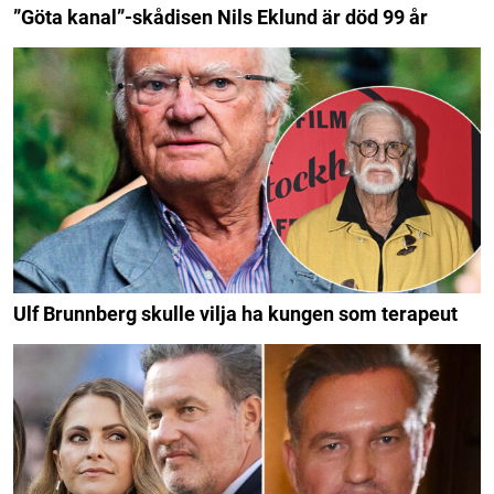
”Göta kanal”-skådisen Nils Eklund är död 99 år
Ulf Brunnberg skulle vilja ha kungen som terapeut